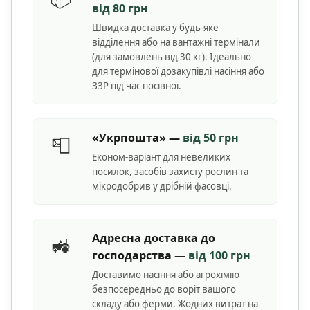
від 80 грн
Швидка доставка у будь-яке
відділення або на вантажні термінали
(для замовлень від 30 кг). Ідеально
для термінової дозакупівлі насіння або
ЗЗР під час посівної.
«Укрпошта» —
від 50 грн
📮
Економ-варіант для невеликих
посилок, засобів захисту рослин та
мікродобрив у дрібній фасовці.
Адресна доставка до
🚜
господарства —
від 100 грн
Доставимо насіння або агрохімію
безпосередньо до воріт вашого
складу або ферми. Жодних витрат на