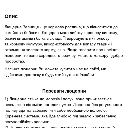
Опис
Люцерна Зарниця - це кормова рослина, що відноситься до
сімейства бобових. Люцерна має глибоку кореневу систему,
безліч вітамінів і білка в складі. Її вирощують як польову
та кормову культуру, використовують для випасу тварин і
отримання зеленого корму, сіна. Якщо говорити про насіння
люцерни, то воно середнього розміру, жовтого кольору і добре
проростаэ.
Насіння люцерни Ви можете купити у нас на сайті, ми
здійснимо доставку в будь-який куточок України.
Переваги люцерни
1) Люцерна стійка до морозів і посух, вона приживається
незалежно від зміни погодних умов. Люцерна без регулярного
поливу здатна забезпечити себе необхідною вологою.
Коренева система, яка йде глибоко під землю - забезпечує
посухостійкість рослини.
2) Це дуже родюча культура, оскільки може давати врожай