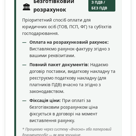
Безготівковий
З ПДВ /
🏛️
БЕЗ ПДВ
розрахунок
Пріоритетний спосіб оплати для
юридичних осіб (ТОВ, ПСП, ФГ) та суб'єктів
господарювання.
Оплата на розрахунковий рахунок:
Виставляємо рахунок-фактуру згідно з
вашими реквізитами.
Повний пакет документів:
Надаємо
договір поставки, видаткову накладну та
реєструємо податкову накладну (для
платників ПДВ) вчасно та згідно з
законодавством.
Фіксація ціни:
При оплаті за
безготівковим розрахунком ціна
фіксується в договорі на момент
виставлення рахунку.
* Працюємо через систему «Вчасно» або паперовий
документообіг — як вам зручніше.