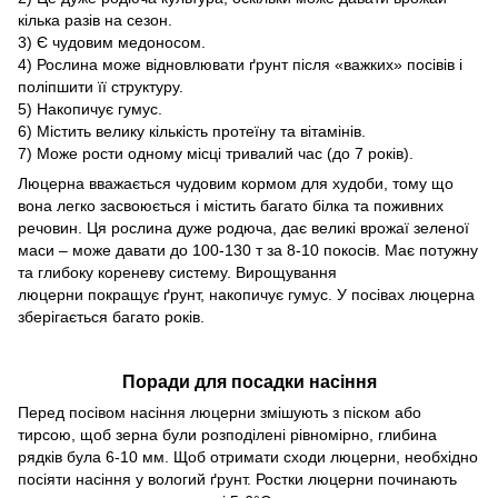
кілька разів на сезон.
3) Є чудовим медоносом.
4) Рослина може відновлювати ґрунт після «важких» посівів і
поліпшити її структуру.
5) Накопичує гумус.
6) Містить велику кількість протеїну та вітамінів.
7) Може рости одному місці тривалий час (до 7 років).
Люцерна вважається чудовим кормом для худоби, тому що
вона легко засвоюється і містить багато білка та поживних
речовин. Ця рослина дуже родюча, дає великі врожаї зеленої
маси – може давати до 100-130 т за 8-10 покосів. Має потужну
та глибоку кореневу систему. Вирощування
люцерни покращує ґрунт, накопичує гумус. У посівах люцерна
зберігається багато років.
Поради для посадки насіння
Перед посівом насіння люцерни змішують з піском або
тирсою, щоб зерна були розподілені рівномірно, глибина
рядків була 6-10 мм. Щоб отримати сходи люцерни, необхідно
посіяти насіння у вологий ґрунт. Ростки люцерни починають