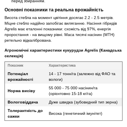
перед збиранням.
Основні показники та реальна врожайність
Висота стебла на момент цвітіння досягає 2.2 - 2.5 метрів.
Міцне стебло надійно запобігає виляганню. Насіння гібридів
Agrelis має еталонні показники: схожість від 97%, енергія
проростання - на вищому рівні. Маса тисячі насінин (МТН)
ретельно відкалібрована.
Агрономічні характеристики кукурудзи Agrelis (Канадська
селекція)
Показник
Характеристика
Потенціал
14 - 17 тонн/га (залежно від ФАО та
врожайності
вологи)
55 000 - 75 000 насінин/га
Норма висіву
(орієнтовно 15-18 кг/га)
Вологовіддача
Дуже швидка (зубовидний тип зерна)
Толерантність до
Висока (генетичний імунітет)
сажки