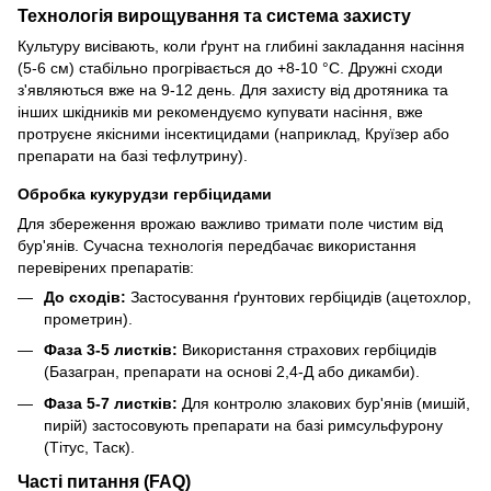
Технологія вирощування та система захисту
Культуру висівають, коли ґрунт на глибині закладання насіння
(5-6 см) стабільно прогрівається до +8-10 °C. Дружні сходи
з'являються вже на 9-12 день. Для захисту від дротяника та
інших шкідників ми рекомендуємо купувати насіння, вже
протруєне якісними інсектицидами (наприклад, Круїзер або
препарати на базі тефлутрину).
Обробка кукурудзи гербіцидами
Для збереження врожаю важливо тримати поле чистим від
бур'янів. Сучасна технологія передбачає використання
перевірених препаратів:
До сходів:
Застосування ґрунтових гербіцидів (ацетохлор,
прометрин).
Фаза 3-5 листків:
Використання страхових гербіцидів
(Базагран, препарати на основі 2,4-Д або дикамби).
Фаза 5-7 листків:
Для контролю злакових бур'янів (мишій,
пирій) застосовують препарати на базі римсульфурону
(Тітус, Таск).
Часті питання (FAQ)