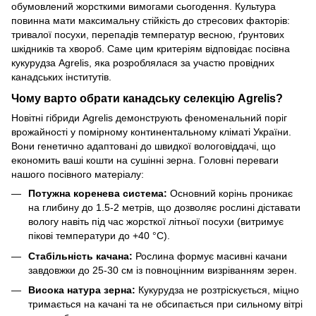
обумовлений жорсткими вимогами сьогодення. Культура
повинна мати максимальну стійкість до стресових факторів:
тривалої посухи, перепадів температур весною, ґрунтових
шкідників та хвороб. Саме цим критеріям відповідає посівна
кукурудза Agrelis, яка розроблялася за участю провідних
канадських інститутів.
Чому варто обрати канадську селекцію Agrelis?
Новітні гібриди Agrelis демонструють феноменальний поріг
врожайності у помірному континентальному кліматі України.
Вони генетично адаптовані до швидкої вологовіддачі, що
економить ваші кошти на сушінні зерна. Головні переваги
нашого посівного матеріалу:
Потужна коренева система:
Основний корінь проникає
на глибину до 1.5-2 метрів, що дозволяє рослині діставати
вологу навіть під час жорсткої літньої посухи (витримує
пікові температури до +40 °C).
Стабільність качана:
Рослина формує масивні качани
завдовжки до 25-30 см із повноцінним визріванням зерен.
Висока натура зерна:
Кукурудза не розтріскується, міцно
тримається на качані та не обсипається при сильному вітрі