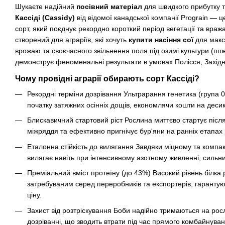
Шукаєте надійний
посівний матеріал
для швидкого прибутку т
Кассіді (Cassidy)
від відомої канадської компанії Prograin — 
сорт, який поєднує рекордно короткий період вегетації та враж
створений для аграріїв, які хочуть
купити насіння сої
для макс
врожаю та своєчасного звільнення поля під озимі культури (пше
демонструє феноменальні результати в умовах Полісся, Західн
Чому провідні аграрії обирають сорт Кассіді?
Рекордні терміни дозрівання
Ультрарання генетика (група 0
початку затяжних осінніх дощів, економлячи кошти на десика
Блискавичний стартовий ріст
Рослина миттєво стартує після
міжряддя та ефективно пригнічує бур'яни на ранніх етапах 
Еталонна стійкість до вилягання
Завдяки міцному та компакт
вилягає навіть при інтенсивному азотному живленні, сильни
Преміальний вміст протеїну (до 43%)
Високий рівень білка 
затребуваним серед переробників та експортерів, гаранту
ціну.
Захист від розтріскування
Боби надійно тримаються на росл
дозріванні, що зводить втрати під час прямого комбайнуван