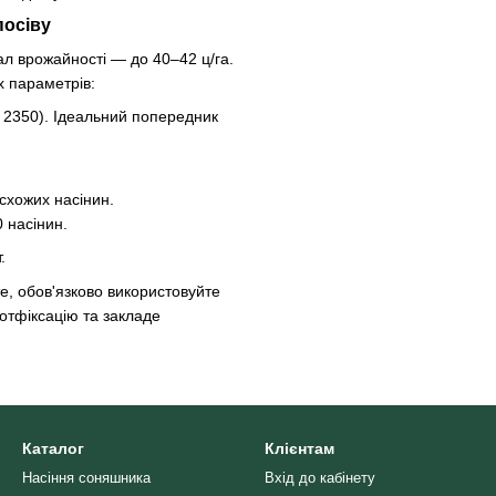
посіву
ал врожайності — до 40–42 ц/га.
х параметрів:
 2350). Ідеальний попередник
схожих насінин.
 насінин.
.
е, обов'язково використовуйте
зотфіксацію та закладе
Каталог
Клієнтам
Насіння соняшника
Вхід до кабінету