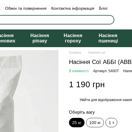
а
Обмін та повернення
Контактна інформація
Блог
асіння
Насіння
Насіння
Насіння
рнових
ріпаку
гороху
пшениці
Головна
Насіння сої
Насіння Сої АББІ (ABBE
В наявності
Артикул: 5400T
Напис
1 190 грн
Увійти
для відображення накоп
%
Оберіть вагу
25 кг
100 кг
1 т