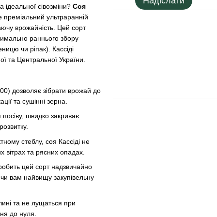
Надіслати
а ідеальної сівозміни?
Соя
це преміальний ультраранній
аючу врожайність. Цей сорт
имально раннього збору
ницю чи ріпак). Кассіді
ої та Центральної України.
00) дозволяє зібрати врожай до
ції та сушінні зерна.
 посіву, швидко закриває
розвитку.
ному стеблу, соя Кассіді не
х вітрах та рясних опадах.
робить цей сорт надзвичайно
ючи вам найвищу закупівельну
ині та не лущаться при
ня до нуля.