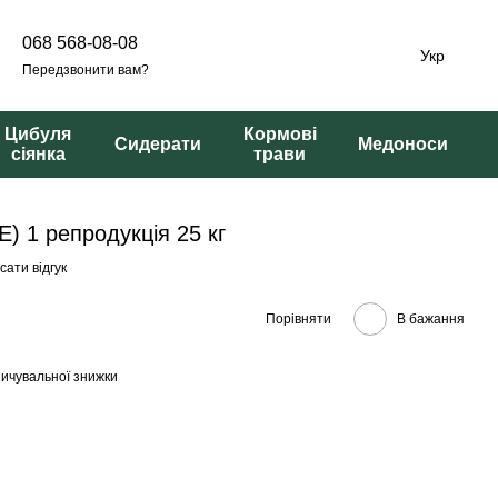
068 568-08-08
Укр
Передзвонити вам?
Цибуля
Кормові
Сидерати
Медоноси
сіянка
трави
) 1 репродукція 25 кг
ати відгук
Порівняти
В бажання
ичувальної знижки