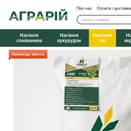
Перейти до основного контенту
Про нас
Оплата і доставк
Насіння
Насіння
Насіння
Н
соняшника
кукурудзи
сої
зе
Найвища якість