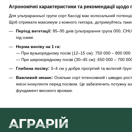
Агрономічні характеристики та рекомендації щодо 
Для ультраранньої групи сорт Кассіді має колосальний потенці
Щоб отримати максимум з кожного гектара, дотримуйтесь таки
Період вегетації:
85–95 днів (ультрарання група 000, CHU
під озимі.
Норма висіву на 1 га:
— При вузькорядному посіві (12–15 см): 750 000 – 800 000 
— При широкорядному посіві (30–45 см): 650 000 – 700 000
Глибина посіву:
3–4 см у добре прогрітий та вологий ґрунт
Важливий нюанс:
Оскільки сорт інтенсивний і швидко рост
якісні інокулянти перед посівом. Це забезпечить потужну а
фундамент високого врожаю.