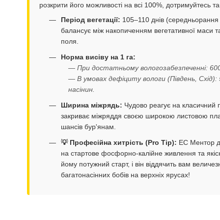
розкрити його можливості на всі 100%, дотримуйтесь та
Період вегетації:
105–110 днів (середньорання 
балансує між накопиченням вегетативної маси т
поля.
Норма висіву на 1 га:
— При достатньому вологозабезпеченні: 600 
— В умовах дефіциту вологи (Південь, Схід): 
насінин.
Ширина міжрядь:
Чудово реагує на класичний п
закриває міжряддя своєю широкою листовою пл
шансів бур'янам.
💡 Професійна хитрість (Pro Tip):
ЕС Ментор ду
на стартове фосфорно-калійне живлення та якісн
йому потужний старт, і він віддячить вам величез
багатонасінних бобів на верхніх ярусах!