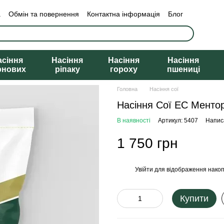
а
Обмін та повернення
Контактна інформація
Блог
асіння
Насіння
Насіння
Насіння
рнових
ріпаку
гороху
пшениці
Головна
Насіння сої
Насіння Сої ЕС Ментор
В наявності
Артикул: 5407
Написа
1 750 грн
Увійти
для відображення накоп
%
Купити