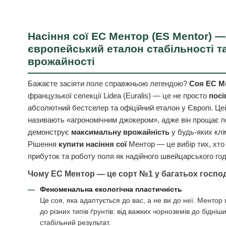
Насіння сої ЕС Ментор (ES Mentor) —
європейський еталон стабільності т
врожайності
Бажаєте засіяти поле справжньою легендою?
Соя ЕС Ме
французької селекції Lidea (Euralis) — це не просто
посі
абсолютний бестселер та офіційний еталон у Європі. Це
називають «агрономічним джокером», адже він прощає по
демонструє
максимальну врожайність
у будь-яких клі
Рішення
купити насіння сої
Ментор — це вибір тих, хто
прибуток та роботу поля як надійного швейцарського го
Чому ЕС Ментор — це сорт №1 у багатьох госпо
Феноменальна екологічна пластичність
Це соя, яка адаптується до вас, а не ви до неї. Ментор
до різних типів ґрунтів: від важких чорноземів до бідніш
стабільний результат.