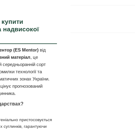
 купити
а надвисокої
нтор (ES Mentor)
від
вний матеріал
, це
й середньоранній сорт
милки технології та
матичних зонах України.
 цінує прогнозований
динника.
дарствах?
 геніально пристосовується
их суглинків, гарантуючи