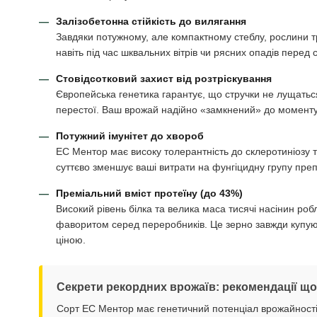
Залізобетонна стійкість до вилягання
Завдяки потужному, але компактному стеблу, рослини 
навіть під час шквальних вітрів чи рясних опадів пере
Стовідсотковий захист від розтріскування
Європейська генетика гарантує, що стручки не лущатьс
перестої. Ваш врожай надійно «замкнений» до моменту
Потужний імунітет до хвороб
ЕС Ментор має високу толерантність до склеротиніозу т
суттєво зменшує ваші витрати на фунгіцидну групу преп
Преміальний вміст протеїну (до 43%)
Високий рівень білка та велика маса тисячі насінин ро
фаворитом серед переробників. Це зерно завжди купу
ціною.
Секрети рекордних врожаїв: рекомендації що
Сорт ЕС Ментор має генетичний потенціал врожайності