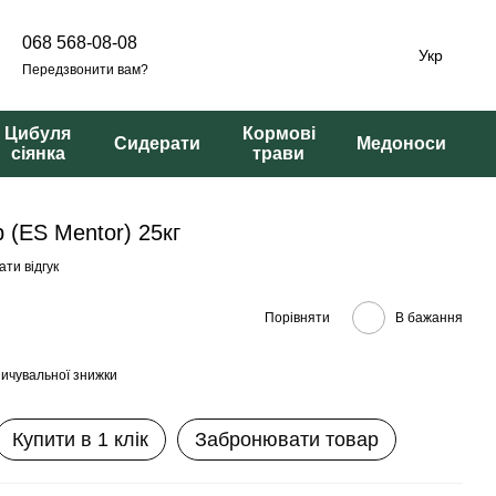
068 568-08-08
Укр
Передзвонити вам?
Цибуля
Кормові
Сидерати
Медоноси
сіянка
трави
 (ES Mentor) 25кг
ти відгук
Порівняти
В бажання
ичувальної знижки
Купити в 1 клік
Забронювати товар