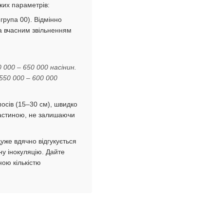
ких параметрів:
група 00). Відмінно
а вчасним звільненням
000 – 650 000 насінин.
550 000 – 600 000
осів (15–30 см), швидко
астиною, не залишаючи
же вдячно відгукується
у інокуляцію. Дайте
ною кількістю