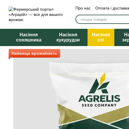
Перейти до основного контенту
Про нас
Оплата і доставк
Насіння
Насіння
Насіння
Н
соняшника
кукурудзи
сої
зе
Найвища врожайність