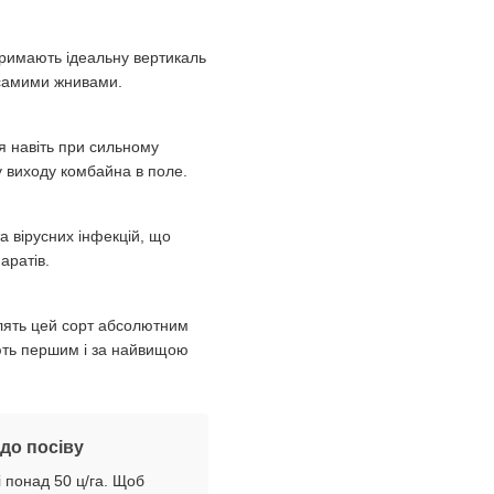
тримають ідеальну вертикаль
д самими жнивами.
я навіть при сильному
 виходу комбайна в поле.
а вірусних інфекцій, що
аратів.
блять цей сорт абсолютним
ють першим і за найвищою
до посіву
 понад 50 ц/га. Щоб