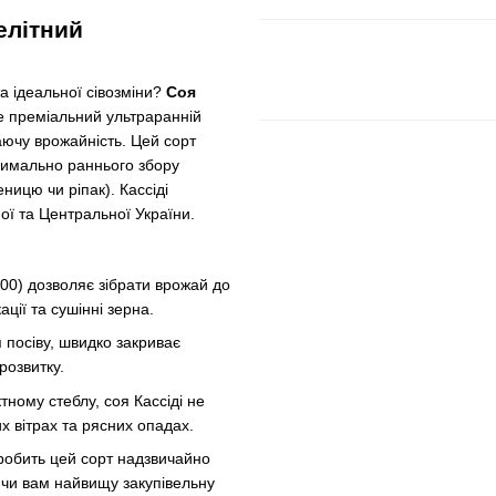
елітний
а ідеальної сівозміни?
Соя
це преміальний ультраранній
аючу врожайність. Цей сорт
имально раннього збору
ницю чи ріпак). Кассіді
ої та Центральної України.
00) дозволяє зібрати врожай до
ції та сушінні зерна.
 посіву, швидко закриває
розвитку.
ному стеблу, соя Кассіді не
х вітрах та рясних опадах.
робить цей сорт надзвичайно
ючи вам найвищу закупівельну