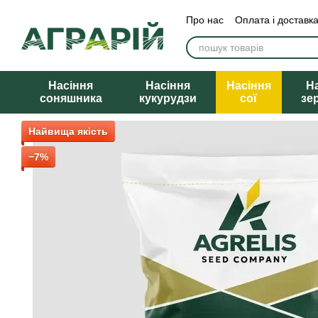
Перейти до основного контенту
Про нас
Оплата і доставк
Насіння
Насіння
Насіння
Н
соняшника
кукурудзи
сої
зе
Найвища якість
−7%