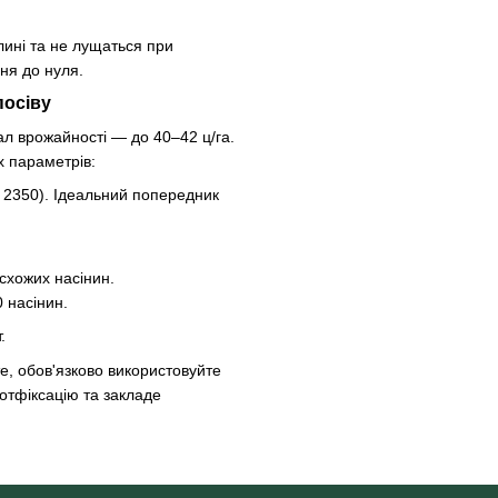
ині та не лущаться при
ня до нуля.
посіву
ал врожайності — до 40–42 ц/га.
х параметрів:
 2350). Ідеальний попередник
схожих насінин.
 насінин.
.
е, обов'язково використовуйте
зотфіксацію та закладе