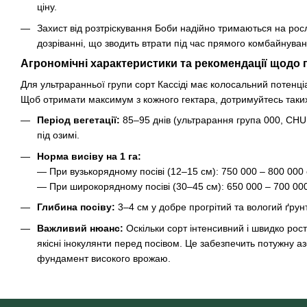
ціну.
Захист від розтріскування
Боби надійно тримаються на росл
дозріванні, що зводить втрати під час прямого комбайнуван
Агрономічні характеристики та рекомендації щодо 
Для ультраранньої групи сорт Кассіді має колосальний потенці
Щоб отримати максимум з кожного гектара, дотримуйтесь таки
Період вегетації:
85–95 днів (ультрарання група 000, CHU
під озимі.
Норма висіву на 1 га:
— При вузькорядному посіві (12–15 см): 750 000 – 800 000 
— При широкорядному посіві (30–45 см): 650 000 – 700 000
Глибина посіву:
3–4 см у добре прогрітий та вологий ґрунт
Важливий нюанс:
Оскільки сорт інтенсивний і швидко рост
якісні інокулянти перед посівом. Це забезпечить потужну а
фундамент високого врожаю.