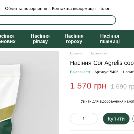
а
Обмін та повернення
Контактна інформація
Блог
асіння
Насіння
Насіння
Насіння
рнових
ріпаку
гороху
пшениці
Головна
Насіння сої
Насіння Сої Agrelis сор
В наявності
Артикул: 5406
Написа
1 570 грн
1 690 г
Увійти
для відображення накоп
%
Купити