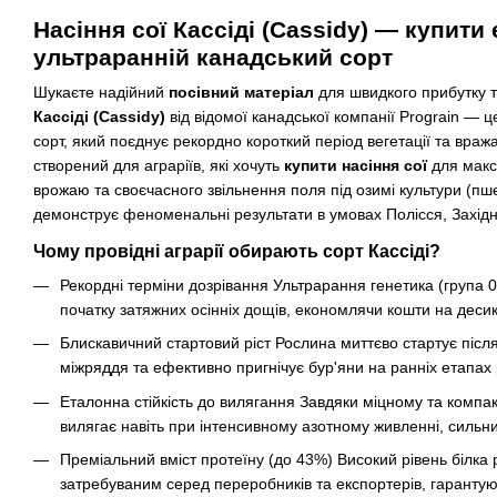
Насіння сої Кассіді (Cassidy) — купити 
ультраранній канадський сорт
Шукаєте надійний
посівний матеріал
для швидкого прибутку т
Кассіді (Cassidy)
від відомої канадської компанії Prograin — 
сорт, який поєднує рекордно короткий період вегетації та враж
створений для аграріїв, які хочуть
купити насіння сої
для макс
врожаю та своєчасного звільнення поля під озимі культури (пше
демонструє феноменальні результати в умовах Полісся, Західн
Чому провідні аграрії обирають сорт Кассіді?
Рекордні терміни дозрівання
Ультрарання генетика (група 0
початку затяжних осінніх дощів, економлячи кошти на десика
Блискавичний стартовий ріст
Рослина миттєво стартує після
міжряддя та ефективно пригнічує бур'яни на ранніх етапах 
Еталонна стійкість до вилягання
Завдяки міцному та компакт
вилягає навіть при інтенсивному азотному живленні, сильни
Преміальний вміст протеїну (до 43%)
Високий рівень білка 
затребуваним серед переробників та експортерів, гаранту