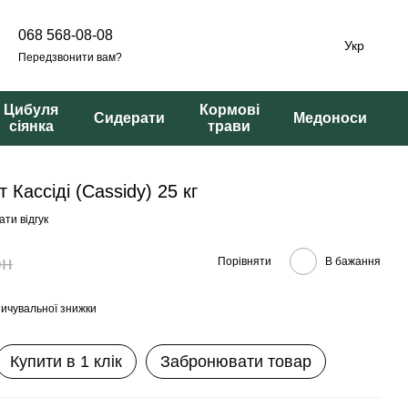
068 568-08-08
Укр
Передзвонити вам?
Цибуля
Кормові
Сидерати
Медоноси
сіянка
трави
т Кассіді (Cassidy) 25 кг
ти відгук
рн
Порівняти
В бажання
ичувальної знижки
Купити в 1 клік
Забронювати товар