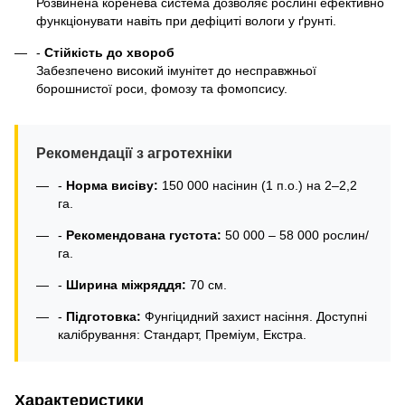
Розвинена коренева система дозволяє рослині ефективно
функціонувати навіть при дефіциті вологи у ґрунті.
-
Стійкість до хвороб
Забезпечено високий імунітет до несправжньої
борошнистої роси, фомозу та фомопсису.
Рекомендації з агротехніки
-
Норма висіву:
150 000 насінин (1 п.о.) на 2–2,2
га.
-
Рекомендована густота:
50 000 – 58 000 рослин/
га.
-
Ширина міжряддя:
70 см.
-
Підготовка:
Фунгіцидний захист насіння. Доступні
калібрування: Стандарт, Преміум, Екстра.
Характеристики