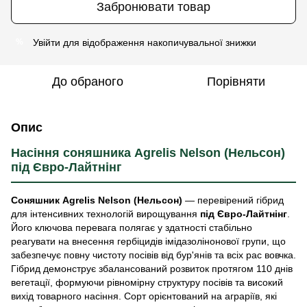
Забронювати товар
Увійти
для відображення накопичувальної знижки
%
До обраного
Порівняти
Опис
Насіння соняшника Agrelis Nelson (Нельсон)
під Євро-Лайтнінг
Соняшник Agrelis Nelson (Нельсон)
— перевірений гібрид
для інтенсивних технологій вирощування
під Євро-Лайтнінг
.
Його ключова перевага полягає у здатності стабільно
реагувати на внесення гербіцидів імідазолінонової групи, що
забезпечує повну чистоту посівів від бур'янів та всіх рас вовчка.
Гібрид демонструє збалансований розвиток протягом 110 днів
вегетації, формуючи рівномірну структуру посівів та високий
вихід товарного насіння. Сорт орієнтований на аграріїв, які