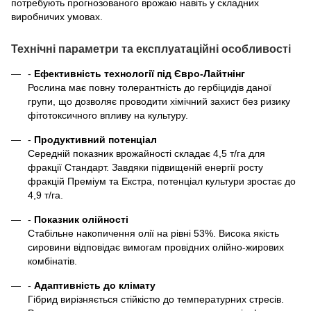
потребують прогнозованого врожаю навіть у складних
виробничих умовах.
Технічні параметри та експлуатаційні особливості
-
Ефективність технології під Євро-Лайтнінг
Рослина має повну толерантність до гербіцидів даної
групи, що дозволяє проводити хімічний захист без ризику
фітотоксичного впливу на культуру.
-
Продуктивний потенціал
Середній показник врожайності складає 4,5 т/га для
фракції Стандарт. Завдяки підвищеній енергії росту
фракцій Преміум та Екстра, потенціал культури зростає до
4,9 т/га.
-
Показник олійності
Стабільне накопичення олії на рівні 53%. Висока якість
сировини відповідає вимогам провідних олійно-жирових
комбінатів.
-
Адаптивність до клімату
Гібрид вирізняється стійкістю до температурних стресів.