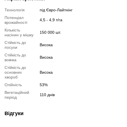
Технологія
під Євро-Лайтнінг
Потенціал
4,5 - 4,9 т/га
врожайності
Кількість
150 000 шт.
насінин у мішку
Стійкість до
Висока
посухи
Стійкість до
Висока
вовчка
Стійкість до
основних
Висока
хвороб
Олійність
53%
Вегетаційний
110 днів
період
Відгуки