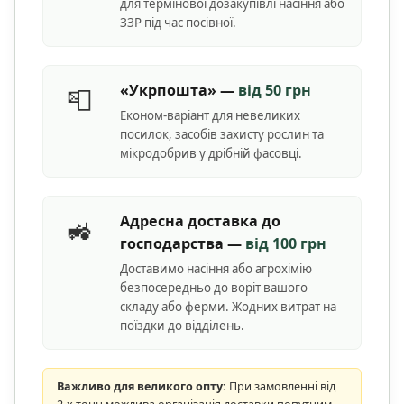
для термінової дозакупівлі насіння або
ЗЗР під час посівної.
«Укрпошта» —
від 50 грн
📮
Економ-варіант для невеликих
посилок, засобів захисту рослин та
мікродобрив у дрібній фасовці.
Адресна доставка до
🚜
господарства —
від 100 грн
Доставимо насіння або агрохімію
безпосередньо до воріт вашого
складу або ферми. Жодних витрат на
поїздки до відділень.
Важливо для великого опту:
При замовленні від