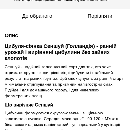
До обраного
Порівняти
Опис
Цибуля-сіянка Сеншуй (Голландія) - ранній
урожай і вирівняні цибулини без зайвих
клопотів
Сеншуй - надійний голландський сорт для тих, хто хоче
отримати дружні сходи, рівні міцні цибулини і стабільний
результат на різних ґрунтах. Цей сівок цінують за ранній старт,
мінімальне стрілкування та приємний напівгострий смак.
Підійде і для домашнього городу, і для невеликих
фермерських площ.
Що вирізняє Сеншуй
Цибулини формуються округло-овальні, зі щільною
золотистою лускою. Середня маса однієї - 90-120 г. М’якоть
біла, соковита, смак напівгострий - універсальний у кулінарії.