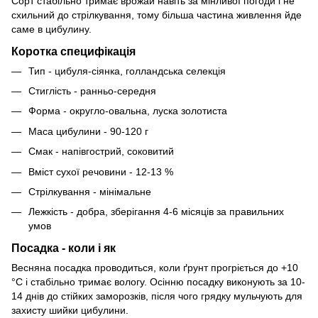
Сорт стабільно тримає врожай навіть за мінливої погоди і не
схильний до стрілкування, тому більша частина живлення йде
саме в цибулину.
Коротка специфікація
Тип - цибуля-сіянка, голландська селекція
Стиглість - ранньо-середня
Форма - округло-овальна, луска золотиста
Маса цибулини - 90-120 г
Смак - напівгострий, соковитий
Вміст сухої речовини - 12-13 %
Стрілкування - мінімальне
Лежкість - добра, зберігання 4-6 місяців за правильних
умов
Посадка - коли і як
Весняна посадка проводиться, коли ґрунт прогріється до +10
°C і стабільно тримає вологу. Осінню посадку виконують за 10-
14 днів до стійких заморозків, після чого грядку мульчують для
захисту шийки цибулини.