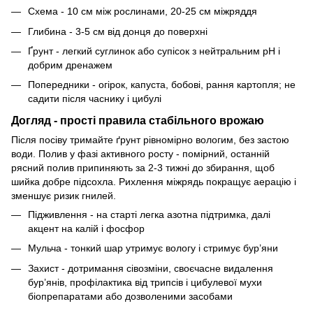
Схема - 10 см між рослинами, 20-25 см міжряддя
Глибина - 3-5 см від донця до поверхні
Ґрунт - легкий суглинок або супісок з нейтральним pH і
добрим дренажем
Попередники - огірок, капуста, бобові, рання картопля; не
садити після часнику і цибулі
Догляд - прості правила стабільного врожаю
Після посіву тримайте ґрунт рівномірно вологим, без застою
води. Полив у фазі активного росту - помірний, останній
рясний полив припиняють за 2-3 тижні до збирання, щоб
шийка добре підсохла. Рихлення міжрядь покращує аерацію і
зменшує ризик гнилей.
Підживлення - на старті легка азотна підтримка, далі
акцент на калій і фосфор
Мульча - тонкий шар утримує вологу і стримує бур’яни
Захист - дотримання сівозміни, своєчасне видалення
бур’янів, профілактика від трипсів і цибулевої мухи
біопрепаратами або дозволеними засобами