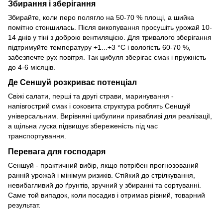
Збирання і зберігання
Збирайте, коли перо полягло на 50-70 % площі, а шийка
помітно стоншилась. Після викопування просушіть урожай 10-
14 днів у тіні з доброю вентиляцією. Для тривалого зберігання
підтримуйте температуру +1...+3 °C і вологість 60-70 %,
забезпечте рух повітря. Так цибуля зберігає смак і пружність
до 4-6 місяців.
Де Сеншуй розкриває потенціал
Свіжі салати, перші та другі страви, маринування -
напівгострий смак і соковита структура роблять Сеншуй
універсальним. Вирівняні цибулини привабливі для реалізації,
а щільна луска підвищує збереженість під час
транспортування.
Перевага для господаря
Сеншуй - практичний вибір, якщо потрібен прогнозований
ранній урожай і мінімум ризиків. Стійкий до стрілкування,
невибагливий до ґрунтів, зручний у збиранні та сортуванні.
Саме той випадок, коли посадив і отримав рівний, товарний
результат.