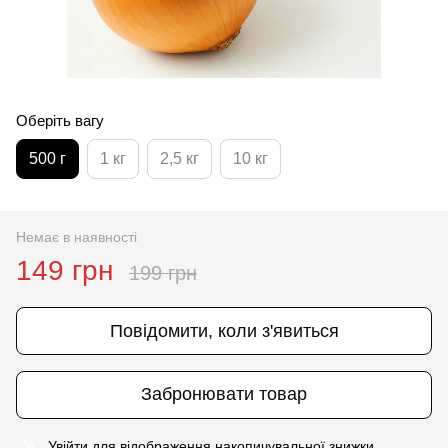
Оберіть вагу
500 г
1 кг
2,5 кг
10 кг
Немає в наявності
149 грн
199 грн
Повідомити, коли з'явиться
Забронювати товар
Увійти
для відображення накопичувальної знижки
%