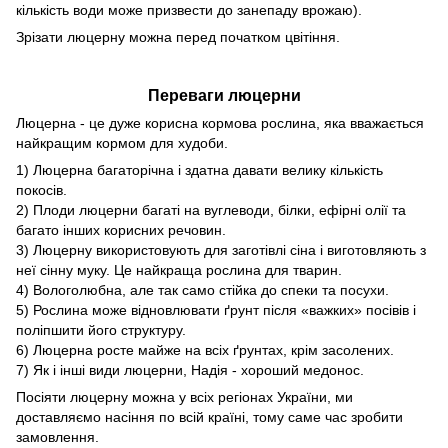
кількість води може призвести до занепаду врожаю).
Зрізати люцерну можна перед початком цвітіння.
Переваги люцерни
Люцерна - це дуже корисна кормова рослина, яка вважається
найкращим кормом для худоби.
1) Люцерна багаторічна і здатна давати велику кількість
покосів.
2) Плоди люцерни багаті на вуглеводи, білки, ефірні олії та
багато інших корисних речовин.
3) Люцерну використовують для заготівлі сіна і виготовляють з
неї сінну муку. Це найкраща рослина для тварин.
4) Вологолюбна, але так само стійка до спеки та посухи.
5) Рослина може відновлювати ґрунт після «важких» посівів і
поліпшити його структуру.
6) Люцерна росте майже на всіх ґрунтах, крім засолених.
7) Як і інші види люцерни, Надія - хороший медонос.
Посіяти люцерну можна у всіх регіонах України, ми
доставляємо насіння по всій країні, тому саме час зробити
замовлення.