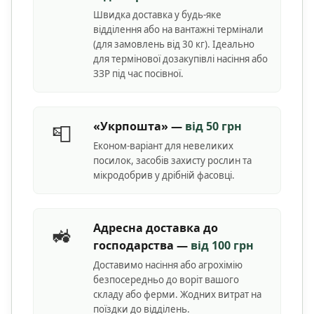
Швидка доставка у будь-яке
відділення або на вантажні термінали
(для замовлень від 30 кг). Ідеально
для термінової дозакупівлі насіння або
ЗЗР під час посівної.
«Укрпошта» —
від 50 грн
📮
Економ-варіант для невеликих
посилок, засобів захисту рослин та
мікродобрив у дрібній фасовці.
Адресна доставка до
🚜
господарства —
від 100 грн
Доставимо насіння або агрохімію
безпосередньо до воріт вашого
складу або ферми. Жодних витрат на
поїздки до відділень.