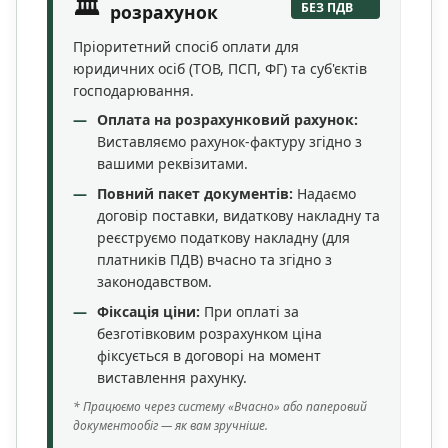
🏛️
БЕЗ ПДВ
розрахунок
Пріоритетний спосіб оплати для
юридичних осіб (ТОВ, ПСП, ФГ) та суб'єктів
господарювання.
Оплата на розрахунковий рахунок:
Виставляємо рахунок-фактуру згідно з
вашими реквізитами.
Повний пакет документів:
Надаємо
договір поставки, видаткову накладну та
реєструємо податкову накладну (для
платників ПДВ) вчасно та згідно з
законодавством.
Фіксація ціни:
При оплаті за
безготівковим розрахунком ціна
фіксується в договорі на момент
виставлення рахунку.
* Працюємо через систему «Вчасно» або паперовий
документообіг — як вам зручніше.