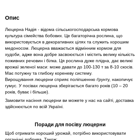
Опис
Люцерна Надія - відома сільськогосподарська кормова
культура сімейства бобових. Це багаторічна рослина, що
використовується в декоративних цілях та служить хорошим
медоносом. Люцерна вважається відмінним кормом для
худоби, адже вона добре засвоюється і містить велику кількість
поживних речовин і білка. Ця рослина дуже плідна, дає великі
врожаї зеленої маси: може давати до 100-130 т за 8-10 скосів.
Має потужну та глибоку кореневу систему.
Вирощування люцерни сприяє поліпшенню ґрунту, накопичує
гумус. У посівах люцерна зберігається багато років (10 – 20
років, буває і більше).
Замовити насіння люцерни ви можете у нас на сайті, доставка
здійснюється по всій Україні.
Поради для посіву люцерни
Щоб отримати хороший урожай, потрібно використовувати
органічні добрива. Також: