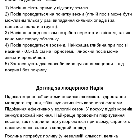
1) Насіння сіють прямо у відкриту землю.
2) Посів проводиться на початку весни (літній посів може бути
можливим тільки у разі випадання сильних опадів і за
наявності вологи в грунті).
3) Насіння перед посівом потрібно перетерти з піском, так як
воно має тверду оболонку.
4) Посів проводиться врозкид. Найкраща глибина при посіві
насіння - 0,5-1,5 см на чорноземі. Глибокий посів може
знизити врожайність.
5) Застосовують два способи вирощування люцерни – під
покрив і без покриву.
Догляд за люцерною Надія
Підрізка кореневої системи посилює швидкість відростання
молодого коріння, збільшує активність кореневої системи.
Підрізання ефективно у вологий сезон. У посуху підріз коренів
знижує врожай насіння. Найкраще проводити підрізування
восени, так як щілини, що утворюються при цьому, сприяють
накопиченню вологи в холодний період.
Рослина потребує поливу (у невеликій кількості, велика