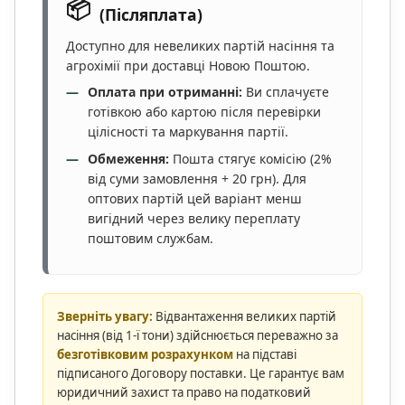
📦
(Післяплата)
Доступно для невеликих партій насіння та
агрохімії при доставці Новою Поштою.
Оплата при отриманні:
Ви сплачуєте
готівкою або картою після перевірки
цілісності та маркування партії.
Обмеження:
Пошта стягує комісію (2%
від суми замовлення + 20 грн). Для
оптових партій цей варіант менш
вигідний через велику переплату
поштовим службам.
Зверніть увагу:
Відвантаження великих партій
насіння (від 1-ї тони) здійснюється переважно за
безготівковим розрахунком
на підставі
підписаного Договору поставки. Це гарантує вам
юридичний захист та право на податковий