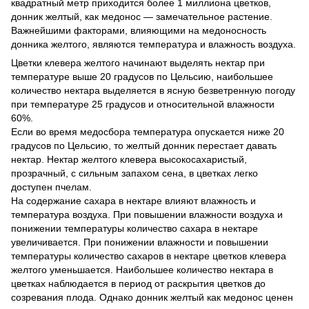
квадратный метр приходится более 1 миллиона цветков,
донник желтый, как медонос — замечательное растение.
Важнейшими факторами, влияющими на медоносность
донника желтого, являются температура и влажность воздуха.
Цветки клевера желтого начинают выделять нектар при
температуре выше 20 градусов по Цельсию, наибольшее
количество нектара выделяется в ясную безветренную погоду
при температуре 25 градусов и относительной влажности
60%.
Если во время медосбора температура опускается ниже 20
градусов по Цельсию, то желтый донник перестает давать
нектар. Нектар желтого клевера высокосахаристый,
прозрачный, с сильным запахом сена, в цветках легко
доступен пчелам.
На содержание сахара в нектаре влияют влажность и
температура воздуха. При повышении влажности воздуха и
понижении температуры количество сахара в нектаре
увеличивается. При понижении влажности и повышении
температуры количество сахаров в нектаре цветков клевера
желтого уменьшается. Наибольшее количество нектара в
цветках наблюдается в период от раскрытия цветков до
созревания плода. Однако донник желтый как медонос ценен