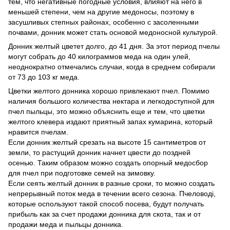
тем, что негативные погодные условия, влияют на него в
меньшей степени, чем на другие медоносы, поэтому в
засушливых степных районах, особенно с засоленными
почвами, донник может стать основой медоносной культурой.
Донник желтый цветет долго, до 41 дня. За этот период пчелы
могут собрать до 40 килограммов меда на один улей,
неоднократно отмечались случаи, когда в среднем собирали
от 73 до 103 кг меда.
Цветки желтого донника хорошо привлекают пчел. Помимо
наличия большого количества нектара и легкодоступной для
пчел пыльцы, это можно объяснить еще и тем, что цветки
желтого клевера издают приятный запах кумарина, который
нравится пчелам.
Если донник желтый срезать на высоте 15 сантиметров от
земли, то растущий донник начнет цвести до поздней
осенью. Таким образом можно создать опорный медосбор
для пчел при подготовке семей на зимовку.
Если сеять желтый донник в разные сроки, то можно создать
непрерывный поток меда в течении всего сезона. Пчеловоді,
которые оспользуют такой способ посева, будут получать
прибыль как за счет продажи донника для скота, так и от
продажи меда и пыльцы донника.