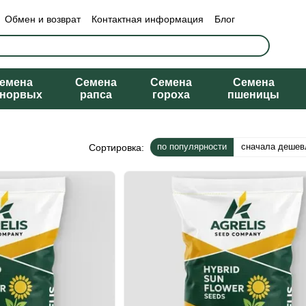
Обмен и возврат
Контактная информация
Блог
емена
Семена
Семена
Семена
рнорвых
рапса
гороха
пшеницы
по популярности
сначала дешев
Сортировка: