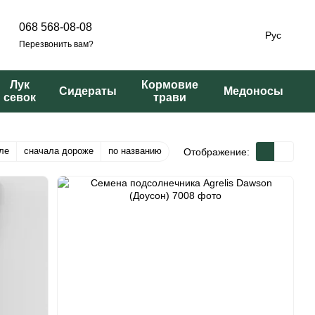
068 568-08-08
Рус
Перезвонить вам?
Лук
Кормовие
Сидераты
Медоносы
севок
трави
ле
сначала дороже
по названию
Отображение: