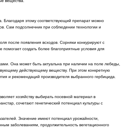
ые вещества.
а. Благодаря этому соответствующий препарат можно
ов. Сам подсолнечник при соблюдении технологии и
оля после появления всходов. Сорняки конкурируют с
ие помогает создать более благоприятные условия для
ками. Она может быть актуальна при наличии на поле лебеды,
тствующему действующему веществу. При этом конкретную
ития и рекомендаций производителя выбранного гербицида.
зволяет хозяйству выбирать посевной материал в
анстар, сочетают генетический потенциал культуры с
казателей. Значение имеют потенциал урожайности,
ненным заболеваниям, продолжительность вегетационного