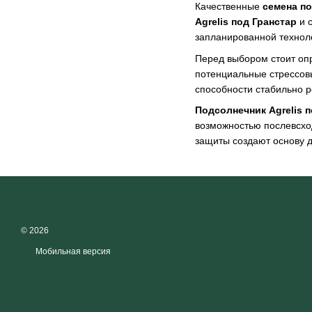
Качественные
семена п
Agrelis под Гранстар
и с
запланированной технол
Перед выбором стоит опр
потенциальные стрессовы
способности стабильно р
Подсолнечник Agrelis п
возможностью послевсход
защиты создают основу д
© 2026
Мобильная версия