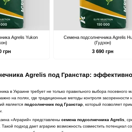
ника Agrelis Yukon
Семена подсолнечника Agrelis H
кон)
(Гудзон)
0 грн
3 690 грн
ечника Agrelis под Гранстар: эффективн
ика в Украине требует не только правильного выбора посевного м
важно на полях, где традиционные методы контроля засоренности 
вий является
подсолнечник под Гранстар
, который позволяет пр
ы.
газина «Аграрий» представлены
семена подсолнечника Agrelis
, с
. Такой подход дает аграрию возможность совместить потенциал 