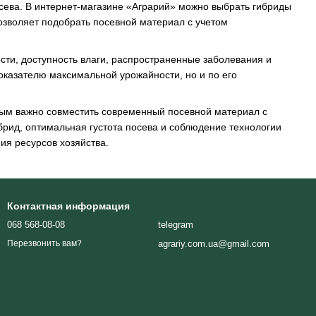
сева. В интернет-магазине «Аграрий» можно выбрать гибриды
озволяет подобрать посевной материал с учетом
сти, доступность влаги, распространенные заболевания и
оказателю максимальной урожайности, но и по его
рым важно совместить современный посевной материал с
рид, оптимальная густота посева и соблюдение технологии
ия ресурсов хозяйства.
Контактная информация
068 568-08-08
telegram
agrariy.com.ua@gmail.com
Перезвонить вам?