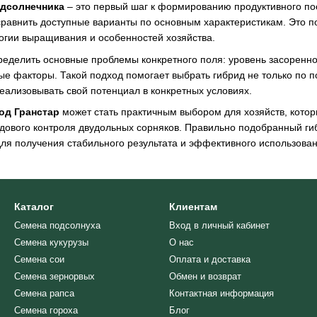
одсолнечника
– это первый шаг к формированию продуктивного по
равнить доступные варианты по основным характеристикам. Это п
огии выращивания и особенностей хозяйства.
еделить основные проблемы конкретного поля: уровень засоренно
е факторы. Такой подход помогает выбрать гибрид не только по п
еализовывать свой потенциал в конкретных условиях.
од Гранстар
может стать практичным выбором для хозяйств, кото
ового контроля двудольных сорняков. Правильно подобранный гиб
ля получения стабильного результата и эффективного использован
Каталог
Клиентам
Семена подсолнуха
Вход в личный кабинет
Семена кукурузы
О нас
Семена сои
Оплата и доставка
Семена зернорвых
Обмен и возврат
Семена рапса
Контактная информация
Семена гороха
Блог