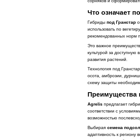
сорняков и сформировать
Что означает п
Гибриды
под Гранстар
о
использовать по вегетир
рекомендованных норм п
Это важное преимущество
культурой за доступную 
развития растений.
Технология под Гранстар
осота, амброзии, дурниш
схему защиты необходимо
Преимущества в
Agrelis
предлагает гибри
соответствии с условиям
возможностью послевсхо
Выбирая
семена подсо
адаптивность к региону 