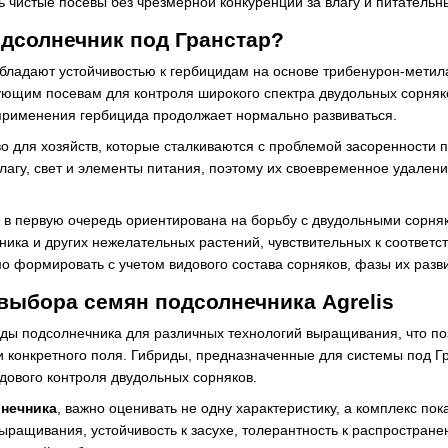
 чистые посевы без чрезмерной конкуренции за влагу и питательн
одсолнечник под Гранстар?
бладают устойчивостью к гербицидам на основе трибенурон-метил
ующим посевам для контроля широкого спектра двудольных сорняк
рименения гербицида продолжает нормально развиваться.
 для хозяйств, которые сталкиваются с проблемой засоренности п
влагу, свет и элементы питания, поэтому их своевременное удален
 в первую очередь ориентирована на борьбу с двудольными сорня
ника и других нежелательных растений, чувствительных к соотве
 формировать с учетом видового состава сорняков, фазы их разв
ыбора семян подсолнечника Agrelis
ды подсолнечника для различных технологий выращивания, что по
и конкретного поля. Гибриды, предназначенные для системы под Гр
дового контроля двудольных сорняков.
лнечника
, важно оценивать не одну характеристику, а комплекс по
выращивания, устойчивость к засухе, толерантность к распростра