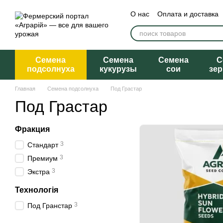
Перейти к основному контенту
О нас
Оплата и доставка
Семена
Семена
Семена
С
подсолнуха
кукурузы
сои
зе
Главная
Семена подсолнуха
Под Грастар
Под Грастар
Фракция
3
Стандарт
3
Премиум
3
Экстра
Технологія
3
Под Гранстар