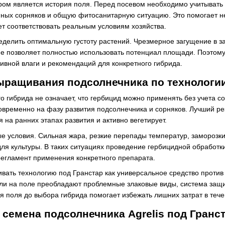
ом является история поля. Перед посевом необходимо учитывать
мных сорняков и общую фитосанитарную ситуацию. Это помогает н
ет соответствовать реальным условиям хозяйства.
еделить оптимальную густоту растений. Чрезмерное загущение в за
не позволяет полностью использовать потенциал площади. Поэтому
тивной влаги и рекомендаций для конкретного гибрида.
ращивания подсолнечника по технологии
 гибрида не означает, что гербицид можно применять без учета с
овременно на фазу развития подсолнечника и сорняков. Лучший ре
 на ранних этапах развития и активно вегетирует.
е условия. Сильная жара, резкие перепады температур, заморозки
ля культуры. В таких ситуациях проведение гербицидной обработ
регламент применения конкретного препарата.
ивать технологию под Гранстар как универсальное средство против
сли на поле преобладают проблемные злаковые виды, система за
я поля до выбора гибрида помогает избежать лишних затрат в тече
 семена подсолнечника Agrelis под Гранс