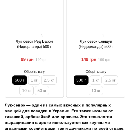
3
1
Лук севок Ред Барон
Лук севок Сеншуй
(Нидерланды) 500 г
(Нидерланды) 500 г
99 грн
149 грн
140 грн
199 грн
Оберіть вагу
Оберіть вагу
500 г
1 кг
2,5 кг
500 г
1 кг
2,5 кг
10 кг
50 кг
10 кг
Лук-севок — один из самых вкусных и популярных
овощей для посадки в Украине. Его также называют
тиканкой, арбажейкой или арпачем. Эта технология
выращивания широко используется как крупными
аграрными хозяйствами, так и дачниками по всей стране.