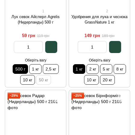
1
2
Лук севок Айсперл Agrelis
Удобрения для лука и чеснока
(Нидерланды) 500 г
GrassNature 1 кг
59 грн
149 грн
119 грн
189 грн
Оберіть вагу
Оберіть вагу
500 г
1 кг
2,5 кг
1 кг
2 кг
5 кг
8 кг
10 кг
50 кг
10 кг
20 кг
−29%
−25%