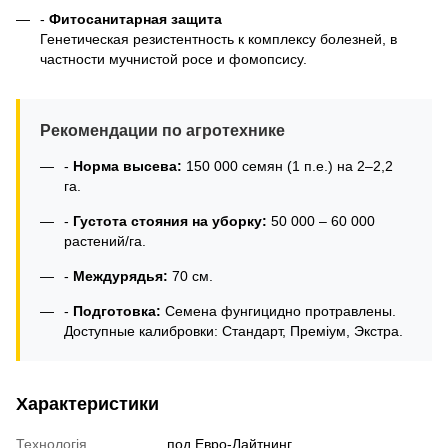
-
Фитосанитарная защита
Генетическая резистентность к комплексу болезней, в
частности мучнистой росе и фомопсису.
Рекомендации по агротехнике
-
Норма высева:
150 000 семян (1 п.е.) на 2–2,2
га.
-
Густота стояния на уборку:
50 000 – 60 000
растений/га.
-
Междурядья:
70 см.
-
Подготовка:
Семена фунгицидно протравлены.
Доступные калибровки: Стандарт, Преміум, Экстра.
Характеристики
Технологія
под Евро-Лайтнинг