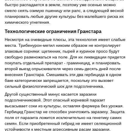
быстро распадается в земле, поэтому уже осенью можно
смело сеять озимую пшеницу или рапс, а следующей весной
планировать любые другие культуры без малейшего риска их
химического угнетения.
Технологические ограничения Гранстара
Несмотря на очевидные плюсы, эта технология имеет слабые
места. Трибенурон-метил никоим образом не контролирует
злаковые сорняки: щетинник, пырей и куриное просо будут
свободно размножаться на поле. Для их ликвидации придется
покупать отдельный препарат - граминицид, и планировать
второй выезд опрыскивателя через семь-десять дней после
внесения Гранстара. Смешивать эти два гербицида в одном
баке категорически запрещается, поскольку это вызовет
сильный физиологический шок для подсолнечника.
Другой существенный минус касается заразихи
подсолнечниковой. Этот опасный корневой паразит
высасывает соки из культуры, оставляя фермера без урожая.
Гербицид Гранстар не способен уничтожить заразиху. Защита
поля от паразита ложится исключительно на генетику самих
семян. Если приобретенный гибрид не имеет селекционной
устойчивости к местным агрессивным расам заразихи,