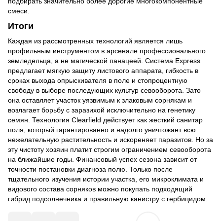
подбирать значительно более дорогие многокомпонентные
смеси.
Итоги
Каждая из рассмотренных технологий является лишь
профильным инструментом в арсенале профессионального
земледельца, а не магической панацеей. Система Express
предлагает мягкую защиту листового аппарата, гибкость в
сроках выхода опрыскивателя в поле и стопроцентную
свободу в выборе последующих культур севооборота. Зато
она оставляет участок уязвимым к злаковым сорнякам и
возлагает борьбу с заразихой исключительно на генетику
семян. Технология Clearfield действует как жесткий санитар
поля, который гарантированно и надолго уничтожает всю
нежелательную растительность и искореняет паразитов. Но за
эту чистоту хозяин платит строгим ограничением севооборота
на ближайшие годы. Финансовый успех сезона зависит от
точности постановки диагноза полю. Только после
тщательного изучения истории участка, его микроклимата и
видового состава сорняков можно покупать подходящий
гибрид подсолнечника и правильную канистру с гербицидом.