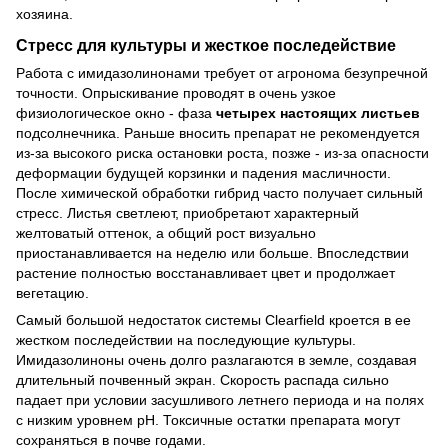
хозяина.
Стресс для культуры и жесткое последействие
Работа с имидазолинонами требует от агронома безупречной
точности. Опрыскивание проводят в очень узкое
физиологическое окно - фаза
четырех настоящих листьев
подсолнечника. Раньше вносить препарат не рекомендуется
из-за высокого риска остановки роста, позже - из-за опасности
деформации будущей корзинки и падения масличности.
После химической обработки гибрид часто получает сильный
стресс. Листья светлеют, приобретают характерный
желтоватый оттенок, а общий рост визуально
приостанавливается на неделю или больше. Впоследствии
растение полностью восстанавливает цвет и продолжает
вегетацию.
Самый большой недостаток системы Clearfield кроется в ее
жестком последействии на последующие культуры.
Имидазолиноны очень долго разлагаются в земле, создавая
длительный почвенный экран. Скорость распада сильно
падает при условии засушливого летнего периода и на полях
с низким уровнем pH. Токсичные остатки препарата могут
сохраняться в почве годами.