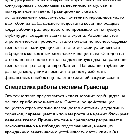
конкурировать с сорняками за весеннюю влагу, свет и
минеральное питание. Традиционная схема с
использованием классических почвенных гербицидов часто
дает сбои из-за банального недостатка весенних осадков,
когда рабочий раствор просто не промывается на нужную
глубину для создания защитного экрана. Решением этой
агрономической проблемы стало появление послевсходовых
технологий, базирующихся на генетической устойчивости
гибридов к конкретным химическим веществам. Сегодня на
отечественных полях тотально доминируют два направления:
технология Гранстар и Евро-Лайтинг. Понимание глубинной
разницы между ними помогает агроному избежать
финансовых ошибок еще на этапе зимней закупки семян.
Специфика работы системы Гранстар
Эта технология предполагает использование гербицидов на
основе
трибенурон-метила
. Системное действующее
вещество стремительно поглощается листьями двудольных
сорняков, перемещается к точкам роста и надежно блокирует
деление клеток. Применять такие препараты разрешается
исключительно на гибридах подсолнечника, имеющих
врожденную генетическую устойчивость к этой химии (на