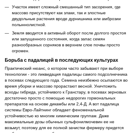
Участок имеет сложный смешанный тип засорения, где
массово присутствуют как злаки, так и злостные
двудольные растения вроде дурнишника или амброзии
полыннолистной.
Земля вводится в активный оборот после долгого простоя
или запущенного состояния, когда запас семян
разнообразных сорняков в верхнем слое почвы просто
огромен.
Борьба с падалицей в последующих культурах
Практический нюанс, о котором часто забывают при выборе
технологии - это ликвидация падалицы самого подсолнечника
в посевах следующего года. Семена неизбежно осыпаются во
время уборки и массово прорастают весной. Уничтожить
всходы гибрида, устойчивого к Гранстару, в посевах зерновых
достаточно просто с помощью недорогих гормональных
препаратов на основе дикамбы или 2,4-Д. А вот падалица
системы Евро-Лайтнинг обладает феноменальной
устойчивостью ко многим химическим группам. Даже
максимальные дозы обычных сульфонилмочевин ее не
возьмут, поэтому для ее полной зачистки фермеру придется