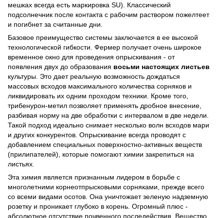
мешках всегда есть маркировка SU). Классический
подсолнечник после контакта с рабочим раствором пожелтеет
и погибнет за считанные дни.
Базовое преимущество системы заключается в ее высокой
технологической гибкости. Фермер получает очень широкое
временное окно для проведения опрыскивания - от
появления двух до образования
восьми настоящих листьев
культуры. Это дает реальную возможность дождаться
массовых всходов максимального количества сорняков и
ликвидировать их одним проходом техники. Кроме того,
трибенурон-метил позволяет применять дробное внесение,
разбивая норму на две обработки с интервалом в две недели.
Такой подход идеально снимает несколько волн всходов мари
и других конкурентов. Опрыскивание всегда проводят с
добавлением специальных поверхностно-активных веществ
(прилипателей), которые помогают химии закрепиться на
листьях.
Эта химия является признанным лидером в борьбе с
многолетними корнеотпрысковыми сорняками, прежде всего
со всеми видами осотов. Она уничтожает зеленую надземную
розетку и проникает глубоко в корень. Огромный плюс -
абсолютное отсутствие почвенного последействия. Вещество