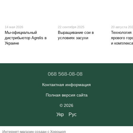
14 мая 2026
22 сентября 2025
20 августа 20
Мы-официальный
Выращивание сои в
Технология
дистрибьютор Agrelis в
условиях засухи
ярового гор
Украине
и комплекс
068 568-08-08
Контактная информация
Полная версия сайта
© 2026
Укр
Рус
Интернет-магазин создан с Хорошоп