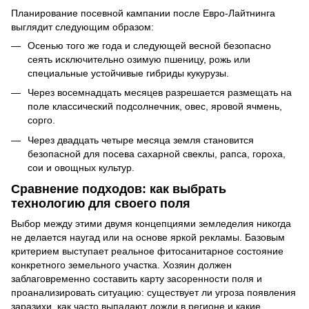
Планирование посевной кампании после Евро-Лайтнинга
выглядит следующим образом:
Осенью того же года и следующей весной безопасно
сеять исключительно озимую пшеницу, рожь или
специальные устойчивые гибриды кукурузы.
Через восемнадцать месяцев разрешается размещать на
поле классический подсолнечник, овес, яровой ячмень,
сорго.
Через двадцать четыре месяца земля становится
безопасной для посева сахарной свеклы, рапса, гороха,
сои и овощных культур.
Сравнение подходов: как выбрать
технологию для своего поля
Выбор между этими двумя концепциями земледелия никогда
не делается наугад или на основе яркой рекламы. Базовым
критерием выступает реальное фитосанитарное состояние
конкретного земельного участка. Хозяин должен
заблаговременно составить карту засоренности поля и
проанализировать ситуацию: существует ли угроза появления
заразихи, как часто выпадают дожди в регионе и какие