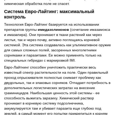
химическая обработка поле не спасет.
Система Евро-Лайтинг: максимальный
контроль
Технология Евро-Лайтинг базируется на использовании
препаратов группы
имидазолинонов
(сочетание имазамокса
и имазапира). Они проникают в ткани растений как через
листья, так и через почву, активно поглощаясь корневой
системой. Эта система создавалась как ультимативное оружие
для самых сложных полей, засоренных многолетними
сорняками и паразитами. Ее можно применять только на
специальных гибридах с маркировкой IMI.
Евро-Лайтнинг способен уничтожить практически весь
известный спектр растительности на поле. Один правильный
проход опрыскивателя полностью снимает проблему как
двудольных, так и злаковых сорняков. Отпадает потребность в
дополнительных логистических затратах на внесение
граминицидов. Наибольшая ценность этой системы - ее
способность выжигать заразиху. Химический раствор
проникает в корневую систему подсолнечника,
аккумулируется там и убивает паразита еще глубоко под
землей, в самый момент его попытки прикрепиться к корням