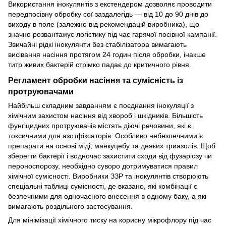
Використання інокулянтів з екстендером дозволяє проводити
передпосівну обробку сої заздалегідь — від 10 до 90 днів до
виходу в поле (залежно від рекомендацій виробника), що
значно розвантажує логістику під час гарячої посівної кампанії.
Звичайні рідкі інокулянти без стабілізатора вимагають
висівання насіння протягом 24 годин після обробки, інакше
титр живих бактерій стрімко падає до критичного рівня.
Регламент обробки насіння та сумісність із
протруювачами
Найбільш складним завданням є поєднання інокуляції з
хімічним захистом насіння від хвороб і шкідників. Більшість
фунгіцидних протруювачів містять діючі речовини, які є
токсичними для азотфіксаторів. Особливо небезпечними є
препарати на основі міді, манкуцебу та деяких триазолів. Щоб
зберегти бактерії і водночас захистити сходи від фузаріозу чи
пероноспорозу, необхідно суворо дотримуватися правил
хімічної сумісності. Виробники ЗЗР та інокулянтів створюють
спеціальні таблиці сумісності, де вказано, які комбінації є
безпечними для одночасного внесення в одному баку, а які
вимагають роздільного застосування.
Для мінімізації хімічного тиску на корисну мікрофлору під час