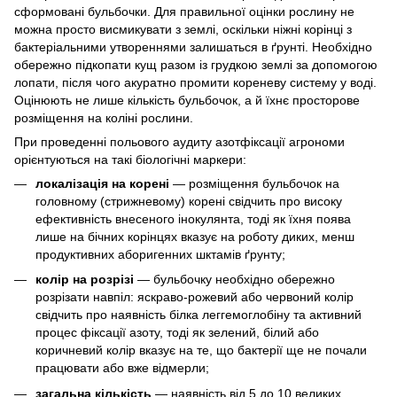
сформовані бульбочки. Для правильної оцінки рослину не
можна просто висмикувати з землі, оскільки ніжні корінці з
бактеріальними утвореннями залишаться в ґрунті. Необхідно
обережно підкопати кущ разом із грудкою землі за допомогою
лопати, після чого акуратно промити кореневу систему у воді.
Оцінюють не лише кількість бульбочок, а й їхнє просторове
розміщення на коліні рослини.
При проведенні польового аудиту азотфіксації агрономи
орієнтуються на такі біологічні маркери:
локалізація на корені
— розміщення бульбочок на
головному (стрижневому) корені свідчить про високу
ефективність внесеного інокулянта, тоді як їхня поява
лише на бічних корінцях вказує на роботу диких, менш
продуктивних аборигенних шктамів ґрунту;
колір на розрізі
— бульбочку необхідно обережно
розрізати навпіл: яскраво-рожевий або червоний колір
свідчить про наявність білка леггемоглобіну та активний
процес фіксації азоту, тоді як зелений, білий або
коричневий колір вказує на те, що бактерії ще не почали
працювати або вже відмерли;
загальна кількість
— наявність від 5 до 10 великих