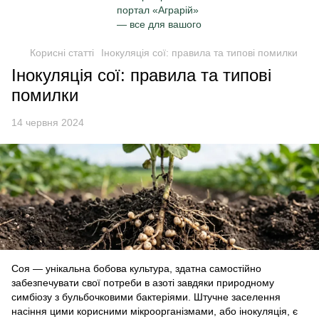
Корисні статті
Інокуляція сої: правила та типові помилки
Інокуляція сої: правила та типові
помилки
14 червня 2024
Соя — унікальна бобова культура, здатна самостійно
забезпечувати свої потреби в азоті завдяки природному
симбіозу з бульбочковими бактеріями. Штучне заселення
насіння цими корисними мікроорганізмами, або інокуляція, є