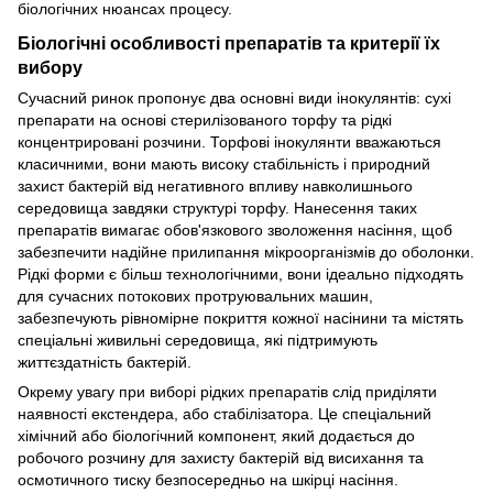
біологічних нюансах процесу.
Біологічні особливості препаратів та критерії їх
вибору
Сучасний ринок пропонує два основні види інокулянтів: сухі
препарати на основі стерилізованого торфу та рідкі
концентрировані розчини. Торфові інокулянти вважаються
класичними, вони мають високу стабільність і природний
захист бактерій від негативного впливу навколишнього
середовища завдяки структурі торфу. Нанесення таких
препаратів вимагає обов'язкового зволоження насіння, щоб
забезпечити надійне прилипання мікроорганізмів до оболонки.
Рідкі форми є більш технологічними, вони ідеально підходять
для сучасних потокових протруювальних машин,
забезпечують рівномірне покриття кожної насінини та містять
спеціальні живильні середовища, які підтримують
життєздатність бактерій.
Окрему увагу при виборі рідких препаратів слід приділяти
наявності екстендера, або стабілізатора. Це спеціальний
хімічний або біологічний компонент, який додається до
робочого розчину для захисту бактерій від висихання та
осмотичного тиску безпосередньо на шкірці насіння.