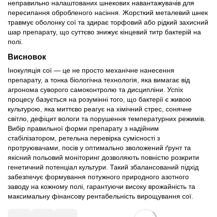
неправильно налаштованих шнекових навантажувачів для
пересипання обробленого насіння. Жорсткий металевий шнек
травмує оболонку сої та здирає торфовий або рідкий захисний
шар препарату, що суттєво знижує кінцевий титр бактерій на
полі.
Висновок
Інокуляція сої — це не просто механічне нанесення
препарату, а тонка біологічна технологія, яка вимагає від
агронома суворого самоконтролю та дисципліни. Успіх
процесу базується на розумінні того, що бактерії є живою
культурою, яка миттєво реагує на хімічний стрес, сонячне
світло, дефіцит вологи та порушення температурних режимів.
Вибір правильної форми препарату з надійним
стабілізатором, ретельна перевірка сумісності з
протруювачами, посів у оптимально зволожений ґрунт та
якісний польовий моніторинг дозволяють повністю розкрити
генетичний потенціал культури. Такий збалансований підхід
забезпечує формування потужного природного азотного
заводу на кожному полі, гарантуючи високу врожайність та
максимальну фінансову рентабельність вирощування сої.