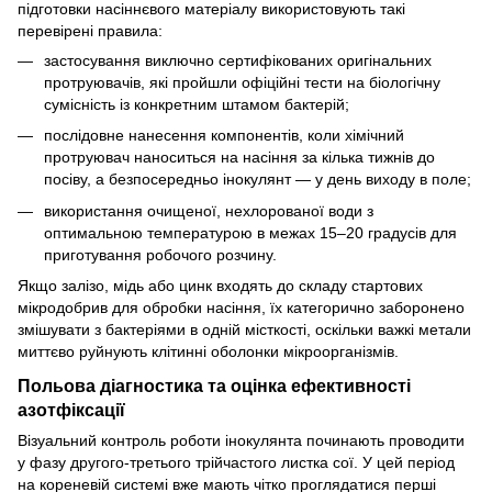
підготовки насіннєвого матеріалу використовують такі
перевірені правила:
застосування виключно сертифікованих оригінальних
протруювачів, які пройшли офіційні тести на біологічну
сумісність із конкретним штамом бактерій;
послідовне нанесення компонентів, коли хімічний
протруювач наноситься на насіння за кілька тижнів до
посіву, а безпосередньо інокулянт — у день виходу в поле;
використання очищеної, нехлорованої води з
оптимальною температурою в межах 15–20 градусів для
приготування робочого розчину.
Якщо залізо, мідь або цинк входять до складу стартових
мікродобрив для обробки насіння, їх категорично заборонено
змішувати з бактеріями в одній місткості, оскільки важкі метали
миттєво руйнують клітинні оболонки мікроорганізмів.
Польова діагностика та оцінка ефективності
азотфіксації
Візуальний контроль роботи інокулянта починають проводити
у фазу другого-третього трійчастого листка сої. У цей період
на кореневій системі вже мають чітко проглядатися перші