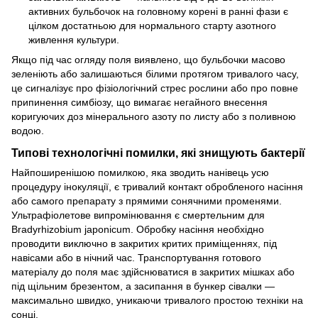
активних бульбочок на головному корені в ранні фази є
цілком достатньою для нормального старту азотного
живлення культури.
Якщо під час огляду поля виявлено, що бульбочки масово
зеленіють або залишаються білими протягом тривалого часу,
це сигналізує про фізіологічний стрес рослини або про повне
припинення симбіозу, що вимагає негайного внесення
коригуючих доз мінерального азоту по листу або з поливною
водою.
Типові технологічні помилки, які знищують бактерії
Найпоширенішою помилкою, яка зводить нанівець усю
процедуру інокуляції, є тривалий контакт обробленого насіння
або самого препарату з прямими сонячними променями.
Ультрафіолетове випромінювання є смертельним для
Bradyrhizobium japonicum. Обробку насіння необхідно
проводити виключно в закритих критих приміщеннях, під
навісами або в нічний час. Транспортування готового
матеріалу до поля має здійснюватися в закритих мішках або
під щільним брезентом, а засипання в бункер сівалки —
максимально швидко, уникаючи тривалого простою техніки на
сонці.