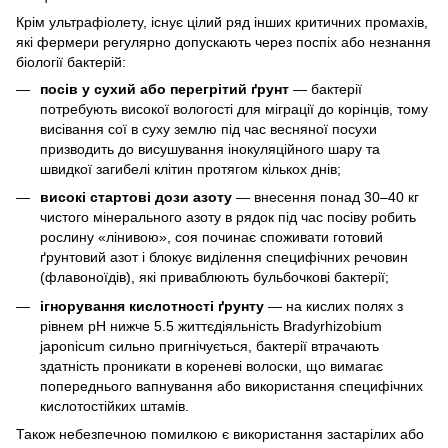
Крім ультрафіолету, існує цілий ряд інших критичних промахів,
які фермери регулярно допускають через поспіх або незнання
біології бактерій:
посів у сухий або перегрітий ґрунт
— бактерії
потребують високої вологості для міграції до корінців, тому
висівання сої в суху землю під час весняної посухи
призводить до висушування інокуляційного шару та
швидкої загибелі клітин протягом кількох днів;
високі стартові дози азоту
— внесення понад 30–40 кг
чистого мінерального азоту в рядок під час посіву робить
рослину «лінивою», соя починає споживати готовий
ґрунтовий азот і блокує виділення специфічних речовин
(флавоноїдів), які приваблюють бульбочкові бактерії;
ігнорування кислотності ґрунту
— на кислих полях з
рівнем pH нижче 5.5 життєдіяльність Bradyrhizobium
japonicum сильно пригнічується, бактерії втрачають
здатність проникати в кореневі волоски, що вимагає
попереднього вапнування або використання специфічних
кислотостійких штамів.
Також небезпечною помилкою є використання застарілих або