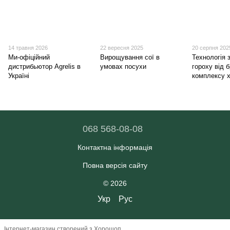
14 травня 2026
22 вересня 2025
20 серпня 202
Ми-офіційний
Вирощування сої в
Технологія 
дистрибьютор Agrelis в
умовах посухи
гороху від 
Україні
комплексу 
068 568-08-08
Контактна інформація
Повна версія сайту
© 2026
Укр
Рус
Інтернет-магазин створений з Хорошоп