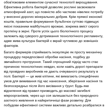
обов'язковим елементом сучасної технології вирощування.
Ефективна робота бактерій дозволяє рослині засвоювати
атмосферний азот, що повністю або частково нівелює потребу
у внесенні дорогих мінеральних добрив. Крім прямої економії
коштів, правильне формування бульбочок суттєво підвищує
якісні показники майбутнього врожаю, зокрема вміст сирого
протеїну в зерні. Проте успіх цього біологічного процесу
залежить від суворого дотримання технологічного регламенту,
адже жива культура бактерій є вкрай чутливою до зовнішніх
факторів.
Багато фермерів сприймають інокуляцію як просту механічну
процедуру передпосівної обробки насіння, подібну до
звичайного протруєння. Такий спрощений підхід часто стає
причиною технологічних невдач, коли навіть дорогі препарати
від провідних виробників не дають очікуваного результату в
полі. Бактерії — це живі клітини, які вимагають специфічних
умов для виживання під час нанесення, зберігання насіння та
безпосередньо після його висівання у ґрунт. Будь-яке
відхилення від правил призводить до масової загибелі
мікроорганізмів, через що соя залишається без природного
азотного живлення в найкритичніші фази розвитку. Для
побудови ефективної системи важливо детально розібратися в