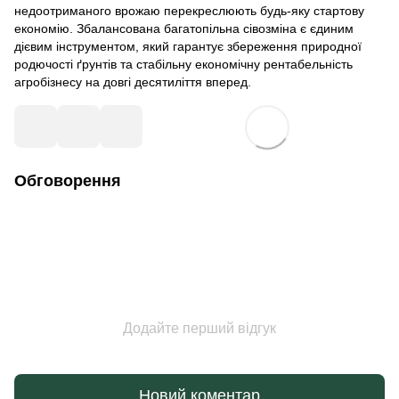
недоотриманого врожаю перекреслюють будь-яку стартову
економію. Збалансована багатопільна сівозміна є єдиним
дієвим інструментом, який гарантує збереження природної
родючості ґрунтів та стабільну економічну рентабельність
агробізнесу на довгі десятиліття вперед.
Обговорення
Додайте перший відгук
Новий коментар