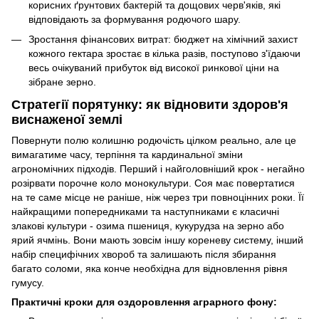
корисних ґрунтових бактерій та дощових черв'яків, які
відповідають за формування родючого шару.
Зростання фінансових витрат: бюджет на хімічний захист
кожного гектара зростає в кілька разів, поступово з'їдаючи
весь очікуваний прибуток від високої ринкової ціни на
зібране зерно.
Стратегії порятунку: як відновити здоров'я
виснаженої землі
Повернути полю колишню родючість цілком реально, але це
вимагатиме часу, терпіння та кардинальної зміни
агрономічних підходів. Перший і найголовніший крок - негайно
розірвати порочне коло монокультури. Соя має повертатися
на те саме місце не раніше, ніж через три повноцінних роки. Її
найкращими попередниками та наступниками є класичні
злакові культури - озима пшениця, кукурудза на зерно або
ярий ячмінь. Вони мають зовсім іншу кореневу систему, інший
набір специфічних хвороб та залишають після збирання
багато соломи, яка конче необхідна для відновлення рівня
гумусу.
Практичні кроки для оздоровлення аграрного фону: