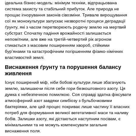
ідеальна бізнес-модель: мінімум техніки, відпрацьована
система захисту та стабільний прибуток. Але природа не
прощає ігнорування законів сівозміни. Тривале вирощування
сої як монокультури запускає незворотні процеси деградації
ґрунту, які з часом перетворюють родючу землю на мертвий
субстрат. Спочатку падіння врожайності залишається
непомітним, але вже на третій-четвертий рік агроном
стикається з масовим поширенням хвороб, стійкими
бур'янами та катастрофічним погіршенням фізико-хімічних
властивостей землі.
Виснаження ґрунту та порушення балансу
живлення
Існує поширений міф, ніби бобові культури лише збагачують
землю, залишаючи після себе гори безкоштовного азоту. Ця
думка є небезпечною помилкою. Соя справді здатна фіксувати
атмосферний азот завдяки симбіозу з бульбочковими
бактеріями, але цей процес покриває лише частину її власних
потреб для формування великої вегетативної маси та наливу
бобів. Залишки азоту, які дістаються наступним посівам, є
мінімальними та не можуть компенсувати загальне
виснаження поля.