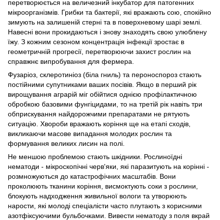
перетворюється на величезний інкубатор для патогенних
мікроорганізмів. Грибки та бактерії, які вражають сою, спокійно
зимують на залишеній стерні та в поверхневому шарі землі.
Навесні вони прокидаються і знову знаходять свою улюблену
їжу. З кожним сезоном концентрація інфекції зростає в
геометричній прогресії, перетворюючи захист рослин на
справжнє випробування для фермера.
Фузаріоз, склеротиніоз (біла гниль) та пероноспороз стають
постійними супутниками ваших посівів. Якщо в перший рік
вирощування аграрій міг обійтися однією профілактичною
обробкою базовими фунгіцидами, то на третій рік навіть три
обприскування найдорожчими препаратами не рятують
ситуацію. Хвороби вражають коріння ще на етапі сходів,
викликаючи масове випадання молодих рослин та
формування великих лисин на полі.
Не меншою проблемою стають шкідники. Рослиноїдні
нематоди - мікроскопічні черв'яки, які паразитують на корінні -
розмножуються до катастрофічних масштабів. Вони
проколюють тканини коріння, висмоктують соки з рослини,
блокують надходження живильної вологи та утворюють
нарости, які молоді спеціалісти часто плутають з корисними
азотфіксуючими бульбочками. Вивести нематоду з поля вкрай