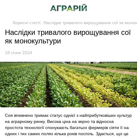
Корисні статті
Наслідки тривалого вирощування сої як моно
Наслідки тривалого вирощування сої
як монокультури
18 січня 2024
Соя впевнено тримає статус однієї з найприбутковіших культур
на аграрному ринку. Висока ціна на зерно та відносна
простота технології спонукають багатьох фермерів сіяти її на
одних і тих самих полях кілька років поспіль. Здається, що це