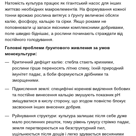
Натомість культура працює як гігантський насос для інших
життєво необхідних макроелементів. На формування кожної
тонни врожаю рослина витягує з ґрунту величезні обсяги
калію, фосфору, кальцію та сірки. Якщо роками не
поповнювати ці запаси якісними комплексними добривами,
поле швидко біднішає, а рослини починають страждати від
постійного голодування.
Головні проблеми ґрунтового живлення за умов
монокультури:
Критичний дефіцит калію: стебла стають крихкими,
рослини гірше переносять літню спеку, їхній природний
імунітет падає, а боби формуються дрібними та
зморщеними.
Підкислення землі: специфічні кореневі виділення бобових
та постійне винесення кальцію змушують показник pH
зміщуватися в кислу сторону, що згодом повністю блокує
засвоєння інших внесених добрив.
Руйнування структури: культура залишає після себе дуже
мало рослинних решток, тому рівень гумусу стрімко падає,
земля перетворюється на безструктурний пил,
ущільнюється після дощів і легко здувається весняними