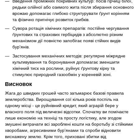
Введення проміжних покривних культур: посів гірчиці білої,
редьки олійної або озимого жита після збирання основного
врожаю допомагає глибоко структурувати ґрунт корінням
та фізично пригнічує розвиток грибків.
Сувора ротація хімічних препаратів: постійне чергування
ґрунтових та страхових гербіцидів з абсолютно різним
механізмом дії повністю запобігає появі стійких видів
бур'янів.
Застосування механічних методів: регулярне міжрядне
культивування та боронування допомагає зменшити
хімічний тиск на рослини, руйнує ґрунтову кірку та
стимулює природний газообмін у кореневій зоні.
Висновок
Жага до швидких грошей часто затьмарює базові правила
землеробства. Вирощування сої кілька років поспіль на
одному місці - це руйнівний кредит, який аграрій бере у
власного поля під величезні відсотки. Спочатку ви помічаєте
лише економію на техніці та просту логістику, але згодом
змушені витрачати всі зароблені кошти на боротьбу зі стійкими
хворобами, агресивними бур'янами та спроби відновити
виснажену землю. Крім того, приховані збитки від