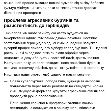
важко, цей процес вимагає повної відмови від висіву бобових
культур мінімум на чотири роки та використання дорогих
біологічних препаратів.
Проблема агресивних бур'янів та
резистентність до гербіцидів
Технологія хімічного захисту сої часто будується на
використанні одних і тих самих діючих речовин. Постійне
застосування гербіцидів з однієї хімічної родини запускає
суворий процес природного відбору серед бур'янів. Ті шкідливі
рослини, які випадково вижили після обробки через
недостатню дозу або густий восковий наліт, дають насіння.
Наступного року на поле виходить нове покоління бур'янів,
яке має генетичну стійкість до вашого улюбленого препарату.
Наслідки надмірного гербіцидного навантаження:
Поява супербур'янів: лобода біла, щириця та амброзія
полинолиста перестають реагувати на стандартні норми
хімії, змушуючи фермера купувати агресивніші суміші або
проводити ручне прополювання.
Пригнічення корисної мікрофлори: залишки важких
пестицидів накопичуються в орному шарі, вбиваючи