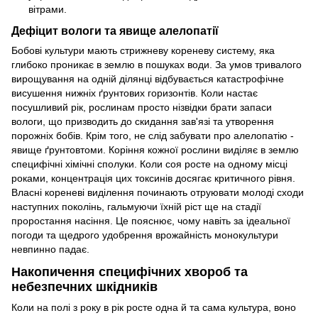
вітрами.
Дефіцит вологи та явище алелопатії
Бобові культури мають стрижневу кореневу систему, яка
глибоко проникає в землю в пошуках води. За умов тривалого
вирощування на одній ділянці відбувається катастрофічне
висушення нижніх ґрунтових горизонтів. Коли настає
посушливий рік, рослинам просто нізвідки брати запаси
вологи, що призводить до скидання зав'язі та утворення
порожніх бобів. Крім того, не слід забувати про алелопатію -
явище ґрунтовтоми. Коріння кожної рослини виділяє в землю
специфічні хімічні сполуки. Коли соя росте на одному місці
роками, концентрація цих токсинів досягає критичного рівня.
Власні кореневі виділення починають отруювати молоді сходи
наступних поколінь, гальмуючи їхній ріст ще на стадії
проростання насіння. Це пояснює, чому навіть за ідеальної
погоди та щедрого удобрення врожайність монокультури
невпинно падає.
Накопичення специфічних хвороб та
небезпечних шкідників
Коли на полі з року в рік росте одна й та сама культура, воно