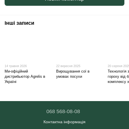
Інші записи
14 травня 2026
22 вересня 2025
20 серпня 202
Ми-офіційний
Вирощування сої в
Технологія 
дистрибьютор Agrelis в
умовах посухи
гороху від 
Україні
комплексу 
068 568-08-08
Контактна інформація